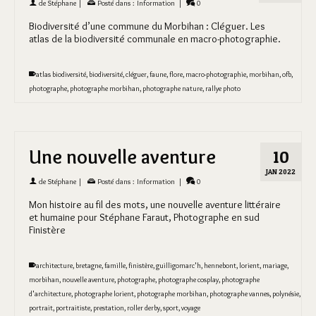
de
Stéphane
|
Posté dans :
Information
|
0
Biodiversité d’une commune du Morbihan : Cléguer. Les
atlas de la biodiversité communale en macro-photographie.
atlas biodiversité
,
biodiversité
,
cléguer
,
faune
,
flore
,
macro-photographie
,
morbihan
,
ofb
,
photographe
,
photographe morbihan
,
photographe nature
,
rallye photo
Une nouvelle aventure
10
JAN 2022
de
Stéphane
|
Posté dans :
Information
|
0
Mon histoire au fil des mots, une nouvelle aventure littéraire
et humaine pour Stéphane Faraut, Photographe en sud
Finistère
architecture
,
bretagne
,
famille
,
finistère
,
guilligomarc'h
,
hennebont
,
lorient
,
mariage
,
morbihan
,
nouvelle aventure
,
photographe
,
photographe cosplay
,
photographe
d'architecture
,
photographe lorient
,
photographe morbihan
,
photographe vannes
,
polynésie
,
portrait
,
portraitiste
,
prestation
,
roller derby
,
sport
,
voyage