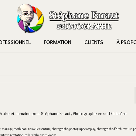
OFESSIONNEL
FORMATION
CLIENTS
À PROP
ttéraire et humaine pour Stéphane Faraut, Photographe en sud Finistère
t
,
mariage
,
morbihan
,
nouvelle aventure
,
photographe
,
photographe cosplay
,
photographe d'architecture
,
ph
raitiste
,
prestation
,
roller derby
,
sport
,
voyage