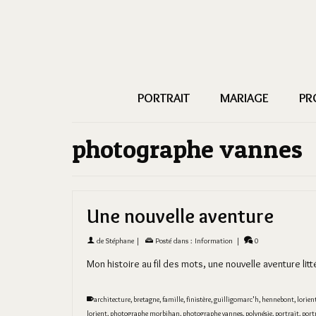
PORTRAIT
MARIAGE
PR
photographe vannes
Une nouvelle aventure
de
Stéphane
|
Posté dans :
Information
|
0
Mon histoire au fil des mots, une nouvelle aventure li
architecture
,
bretagne
,
famille
,
finistère
,
guilligomarc'h
,
hennebont
,
lorien
lorient
,
photographe morbihan
,
photographe vannes
,
polynésie
,
portrait
,
port