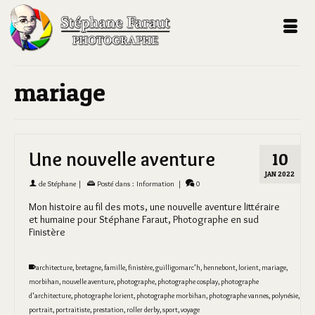
mariage
Une nouvelle aventure
10
JAN 2022
de
Stéphane
|
Posté dans :
Information
|
0
Mon histoire au fil des mots, une nouvelle aventure littéraire
et humaine pour Stéphane Faraut, Photographe en sud
Finistère
architecture
,
bretagne
,
famille
,
finistère
,
guilligomarc'h
,
hennebont
,
lorient
,
mariage
,
morbihan
,
nouvelle aventure
,
photographe
,
photographe cosplay
,
photographe
d'architecture
,
photographe lorient
,
photographe morbihan
,
photographe vannes
,
polynésie
,
portrait
,
portraitiste
,
prestation
,
roller derby
,
sport
,
voyage