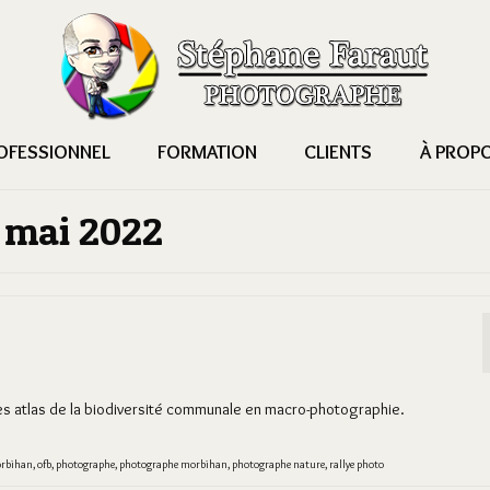
OFESSIONNEL
FORMATION
CLIENTS
À PROP
: mai 2022
es atlas de la biodiversité communale en macro-photographie.
rbihan
,
ofb
,
photographe
,
photographe morbihan
,
photographe nature
,
rallye photo