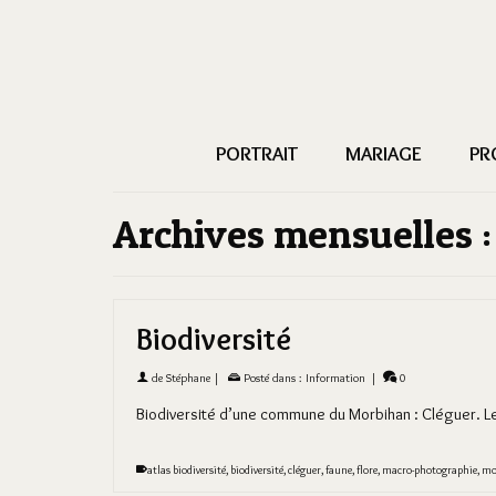
PORTRAIT
MARIAGE
PR
Archives mensuelles 
Biodiversité
de
Stéphane
|
Posté dans :
Information
|
0
Biodiversité d’une commune du Morbihan : Cléguer. L
atlas biodiversité
,
biodiversité
,
cléguer
,
faune
,
flore
,
macro-photographie
,
mo