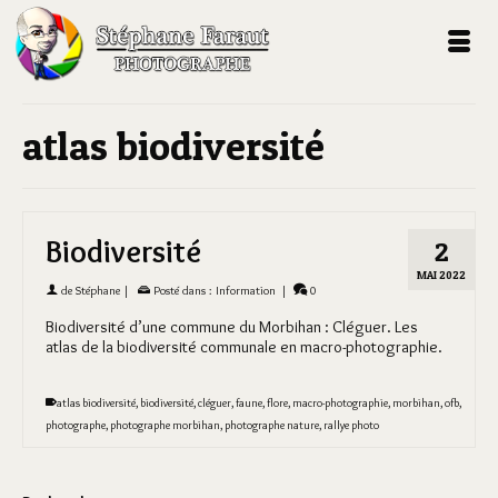
atlas biodiversité
Biodiversité
2
MAI 2022
de
Stéphane
|
Posté dans :
Information
|
0
Biodiversité d’une commune du Morbihan : Cléguer. Les
atlas de la biodiversité communale en macro-photographie.
atlas biodiversité
,
biodiversité
,
cléguer
,
faune
,
flore
,
macro-photographie
,
morbihan
,
ofb
,
photographe
,
photographe morbihan
,
photographe nature
,
rallye photo