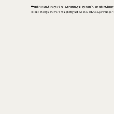
architecture
,
bretagne
,
famille
,
finistère
,
guilligomarc'h
,
hennebont
,
lorien
lorient
,
photographe morbihan
,
photographe vannes
,
polynésie
,
portrait
,
port