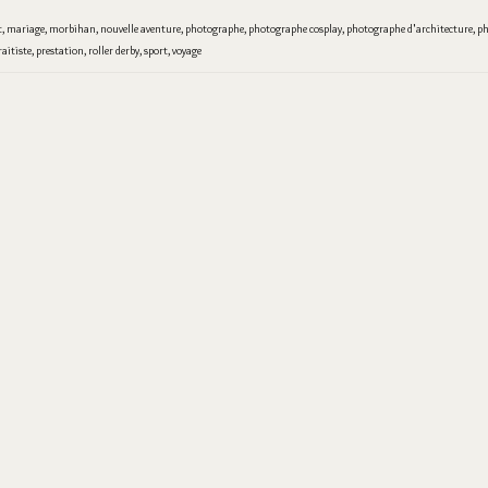
t
,
mariage
,
morbihan
,
nouvelle aventure
,
photographe
,
photographe cosplay
,
photographe d'architecture
,
ph
raitiste
,
prestation
,
roller derby
,
sport
,
voyage