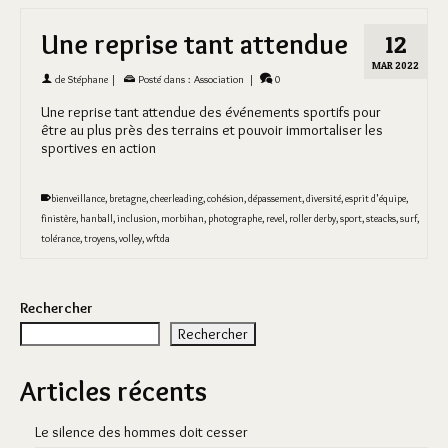
Une reprise tant attendue
12
MAR 2022
de
Stéphane
|
Posté dans :
Association
|
0
Une reprise tant attendue des événements sportifs pour
être au plus près des terrains et pouvoir immortaliser les
sportives en action
bienveillance
,
bretagne
,
cheerleading
,
cohésion
,
dépassement
,
diversité
,
esprit d'équipe
,
finistère
,
hanball
,
inclusion
,
morbihan
,
photographe
,
revel
,
roller derby
,
sport
,
steacks
,
surf
,
tolérance
,
troyens
,
volley
,
wftda
Rechercher
Rechercher
Articles récents
Le silence des hommes doit cesser