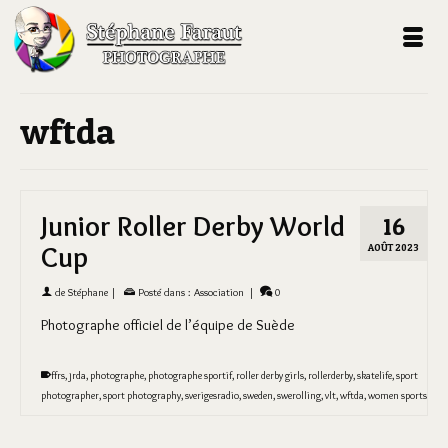
wftda
Junior Roller Derby World
16
Cup
AOÛT 2023
de
Stéphane
|
Posté dans :
Association
|
0
Photographe officiel de l’équipe de Suède
ffrs
,
jrda
,
photographe
,
photographe sportif
,
roller derby girls
,
rollerderby
,
skatelife
,
sport
photographer
,
sport photography
,
sverigesradio
,
sweden
,
swerolling
,
vlt
,
wftda
,
women sports