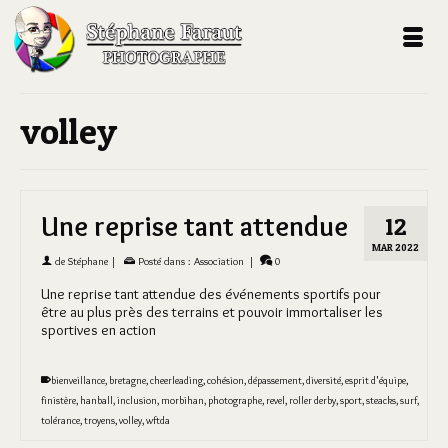
volley
Une reprise tant attendue
12
MAR 2022
de
Stéphane
|
Posté dans :
Association
|
0
Une reprise tant attendue des événements sportifs pour
être au plus près des terrains et pouvoir immortaliser les
sportives en action
bienveillance
,
bretagne
,
cheerleading
,
cohésion
,
dépassement
,
diversité
,
esprit d'équipe
,
finistère
,
hanball
,
inclusion
,
morbihan
,
photographe
,
revel
,
roller derby
,
sport
,
steacks
,
surf
,
tolérance
,
troyens
,
volley
,
wftda