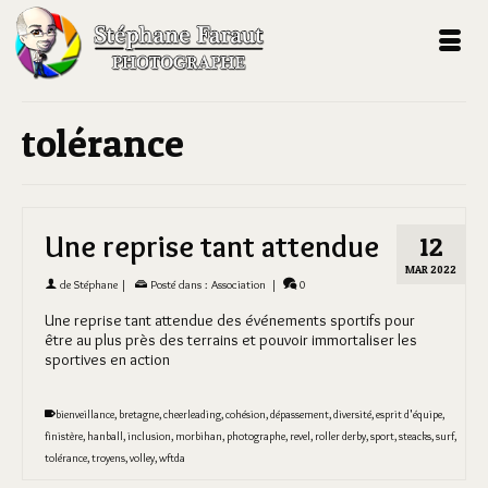
tolérance
Une reprise tant attendue
12
MAR 2022
de
Stéphane
|
Posté dans :
Association
|
0
Une reprise tant attendue des événements sportifs pour
être au plus près des terrains et pouvoir immortaliser les
sportives en action
bienveillance
,
bretagne
,
cheerleading
,
cohésion
,
dépassement
,
diversité
,
esprit d'équipe
,
finistère
,
hanball
,
inclusion
,
morbihan
,
photographe
,
revel
,
roller derby
,
sport
,
steacks
,
surf
,
tolérance
,
troyens
,
volley
,
wftda