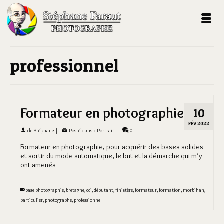
professionnel
Formateur en photographie
10
FÉV 2022
de
Stéphane
|
Posté dans :
Portrait
|
0
Formateur en photographie, pour acquérir des bases solides
et sortir du mode automatique, le but et la démarche qui m’y
ont amenés
base photographie
,
bretagne
,
cci
,
débutant
,
finistère
,
formateur
,
formation
,
morbihan
,
particulier
,
photographe
,
professionnel