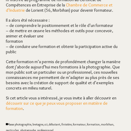
Compétences en Entreprise de la
Chambre de Commerce et
d’Industrie
de Lorient (56, Morbihan) pour devenir Formateur.
Il a alors été nécessaire :
– de comprendre le positionnement et le rôle d’un formateur
– de mettre en œuvre les méthodes et outils pour concevoir,
animer et évaluer une
formation
– de conduire une formation et obtenir la participation active du
public
Cette formation m’a permis de profondément changer la manière
dont j’aborde aujourd’hui mes formations à la photographie. Que
mon public soit un particulier ou un professionnel, ces nouvelles
connaissances me permettent de m’adapter au plus près de ses
besoins avec la création de support de qualité et d’exemples
concrets en milieu naturel.
Si cet article vous a intéressé, je vous invite à aller découvrir en
découvrir sur ce que je peux vous proposer en matière de
formation
.
base photographie
,
bretagne
,
cci
,
débutant
,
finistère
,
formateur
,
formation
,
morbihan
,
particulier
,
photographe
,
professionnel