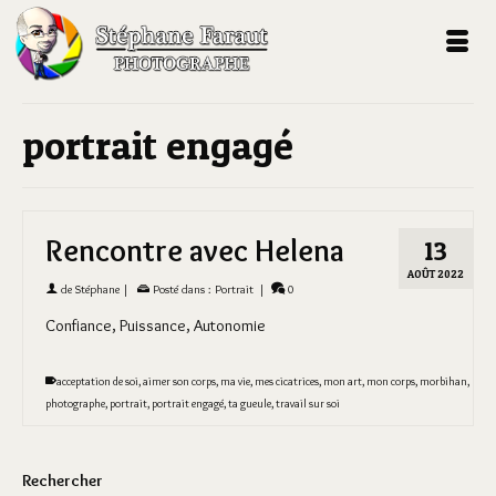
portrait engagé
Rencontre avec Helena
13
AOÛT 2022
de
Stéphane
|
Posté dans :
Portrait
|
0
Confiance, Puissance, Autonomie
acceptation de soi
,
aimer son corps
,
ma vie
,
mes cicatrices
,
mon art
,
mon corps
,
morbihan
,
photographe
,
portrait
,
portrait engagé
,
ta gueule
,
travail sur soi
Rechercher