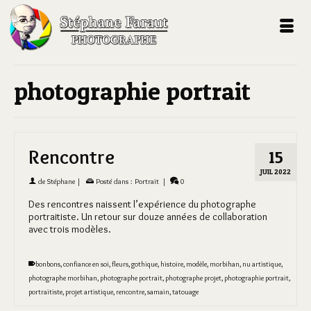
photographie portrait
Rencontre
15
JUIL 2022
de
Stéphane
|
Posté dans :
Portrait
|
0
Des rencontres naissent l’expérience du photographe
portraitiste. Un retour sur douze années de collaboration
avec trois modèles.
bonbons
,
confiance en soi
,
fleurs
,
gothique
,
histoire
,
modèle
,
morbihan
,
nu artistique
,
photographe morbihan
,
photographe portrait
,
photographe projet
,
photographie portrait
,
portraitiste
,
projet artistique
,
rencontre
,
samain
,
tatouage