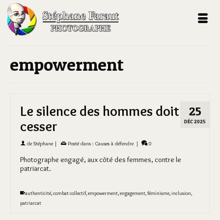
empowerment
Le silence des hommes doit
25
cesser
DÉC 2025
de
Stéphane
|
Posté dans :
Causes à défendre
|
0
Photographe engagé, aux côté des femmes, contre le
patriarcat.
authenticité
,
combat collectif
,
empowerment
,
engagement
,
féminisme
,
inclusion
,
patriarcat