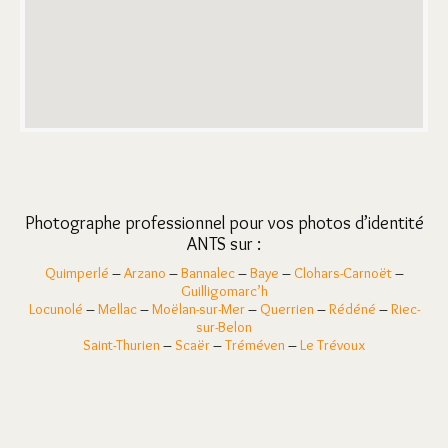
Photographe professionnel pour vos photos d’identité
ANTS sur :
Quimperlé
–
Arzano
–
Bannalec
–
Baye
–
Clohars-Carnoët
–
Guilligomarc’h
Locunolé
–
Mellac
–
Moëlan-sur-Mer
–
Querrien
–
Rédéné
–
Riec-
sur-Belon
Saint-Thurien
–
Scaër
–
Tréméven
–
Le Trévoux