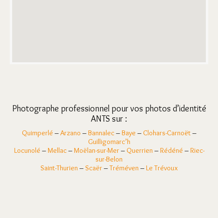
Photographe professionnel pour vos photos d’identité
ANTS sur :
Quimperlé
–
Arzano
–
Bannalec
–
Baye
–
Clohars-Carnoët
–
Guilligomarc’h
Locunolé
–
Mellac
–
Moëlan-sur-Mer
–
Querrien
–
Rédéné
–
Riec-
sur-Belon
Saint-Thurien
–
Scaër
–
Tréméven
–
Le Trévoux