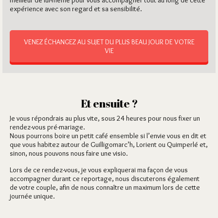
meilleur de lui-même pour vous accompagner tout au long de cette
expérience avec son regard et sa sensibilité.
VENEZ ÉCHANGEZ AU SUJET DU PLUS BEAU JOUR DE VOTRE
VIE
Et ensuite ?
Je vous répondrais au plus vite, sous 24 heures pour nous fixer un
rendez-vous pré-mariage.
Nous pourrons boire un petit café ensemble si l’envie vous en dit et
que vous habitez autour de Guilligomarc’h, Lorient ou Quimperlé et,
sinon, nous pouvons nous faire une visio.
Lors de ce rendez-vous, je vous expliquerai ma façon de vous
accompagner durant ce reportage, nous discuterons également
de votre couple, afin de nous connaître un maximum lors de cette
journée unique.