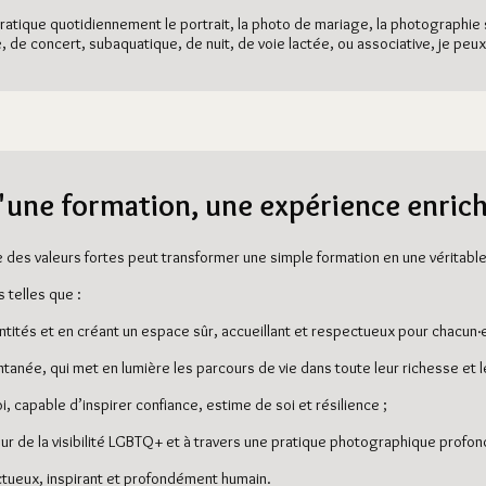
ratique quotidiennement le portrait, la photo de mariage, la photographie
lle, de concert, subaquatique, de nuit, de voie lactée, ou associative, je pe
'une formation, une expérience enric
 des valeurs fortes peut transformer une simple formation en une véritab
telles que :
dentités et en créant un espace sûr, accueillant et respectueux pour chacun·e
tanée, qui met en lumière les parcours de vie dans toute leur richesse et le
, capable d’inspirer confiance, estime de soi et résilience ;
eur de la visibilité LGBTQ+ et à travers une pratique photographique prof
ctueux, inspirant et profondément humain.