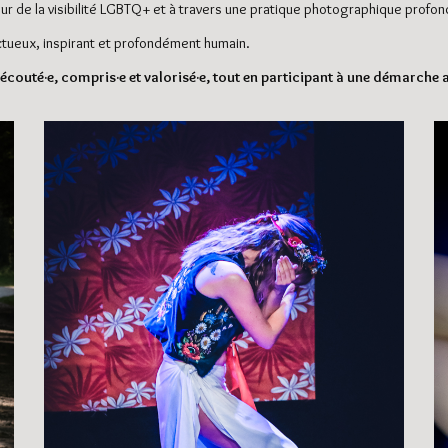
eur de la visibilité LGBTQ+ et à travers une pratique photographique prof
ctueux, inspirant et profondément humain.
couté·e, compris·e et valorisé·e, tout en participant à une démarche a