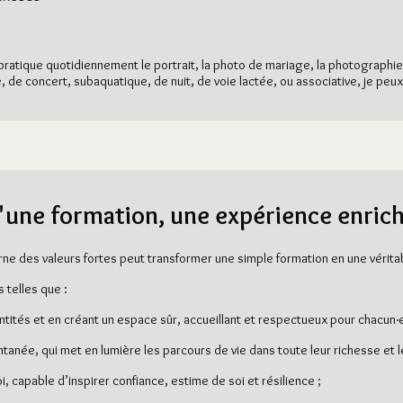
pratique quotidiennement le portrait, la photo de mariage, la photographi
lle, de concert, subaquatique, de nuit, de voie lactée, ou associative, je pe
'une formation, une expérience enric
rne des valeurs fortes peut transformer une simple formation en une vérit
telles que :
dentités et en créant un espace sûr, accueillant et respectueux pour chacun·e
tanée, qui met en lumière les parcours de vie dans toute leur richesse et le
, capable d’inspirer confiance, estime de soi et résilience ;