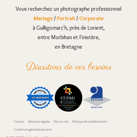
Vous recherchez un photographe professionnel
Mariage
/
Portrait
/
Corporate
à Guilligomarc'h, près de Lorient,
entre Morbihan et Finistère,
en Bretagne
Discutons de vos besoins
Contact
Mentions légales
Plan du site
Politique de confidentialité
Conditions générales de vente